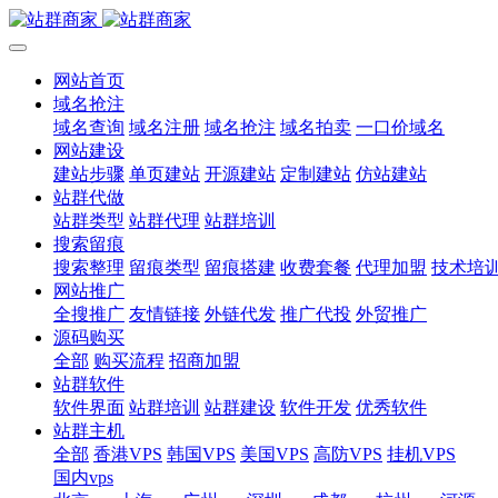
网站首页
域名抢注
域名查询
域名注册
域名抢注
域名拍卖
一口价域名
网站建设
建站步骤
单页建站
开源建站
定制建站
仿站建站
站群代做
站群类型
站群代理
站群培训
搜索留痕
搜索整理
留痕类型
留痕搭建
收费套餐
代理加盟
技术培
网站推广
全搜推广
友情链接
外链代发
推广代投
外贸推广
源码购买
全部
购买流程
招商加盟
站群软件
软件界面
站群培训
站群建设
软件开发
优秀软件
站群主机
全部
香港VPS
韩国VPS
美国VPS
高防VPS
挂机VPS
国内vps