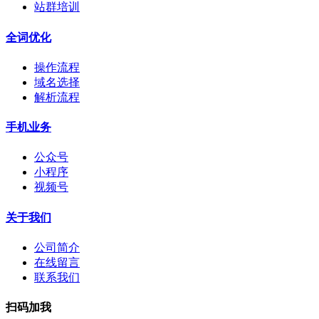
站群培训
全词优化
操作流程
域名选择
解析流程
手机业务
公众号
小程序
视频号
关于我们
公司简介
在线留言
联系我们
扫码加我