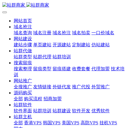
网站首页
域名抢注
域名查询
域名注册
域名抢注
域名拍卖
一口价域名
网站建设
建站步骤
单页建站
开源建站
定制建站
仿站建站
站群代做
站群类型
站群代理
站群培训
搜索留痕
搜索整理
留痕类型
留痕搭建
收费套餐
代理加盟
技术培
训
网站推广
全搜推广
友情链接
外链代发
推广代投
外贸推广
源码购买
全部
购买流程
招商加盟
站群软件
软件界面
站群培训
站群建设
软件开发
优秀软件
站群主机
全部
香港VPS
韩国VPS
美国VPS
高防VPS
挂机VPS