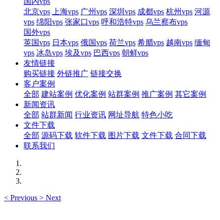
国内vps
北京vps
上海vps
广州vps
深圳vps
成都vps
杭州vps
河源
vps
绵阳vps
张家口vps
呼和浩特vps
乌兰察布vps
国外vps
英国vps
日本vps
俄国vps
荷兰vps
希腊vps
越南vps
缅甸
vps
冰岛vps
埃及vps
巴西vps
朝鲜vps
友情链接
购买链接
外链推广
链接交换
客户案例
全部
建站案例
优化案例
站群案例
推广案例
其它案例
新闻资讯
全部
站群新闻
行业资讯
网址导航
特色小吃
文件下载
全部
源码下载
软件下载
图片下载
文件下载
合同下载
联系我们
<
Previous
>
Next