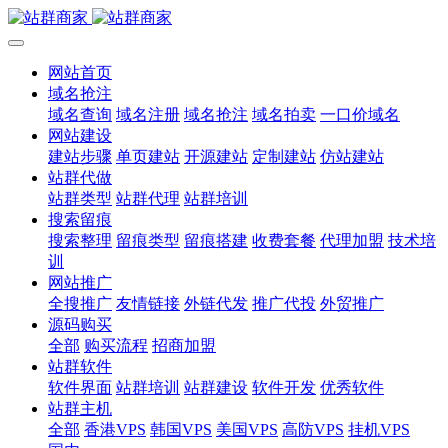
网站首页
域名抢注
域名查询
域名注册
域名抢注
域名拍卖
一口价域名
网站建设
建站步骤
单页建站
开源建站
定制建站
仿站建站
站群代做
站群类型
站群代理
站群培训
搜索留痕
搜索整理
留痕类型
留痕搭建
收费套餐
代理加盟
技术培
训
网站推广
全搜推广
友情链接
外链代发
推广代投
外贸推广
源码购买
全部
购买流程
招商加盟
站群软件
软件界面
站群培训
站群建设
软件开发
优秀软件
站群主机
全部
香港VPS
韩国VPS
美国VPS
高防VPS
挂机VPS