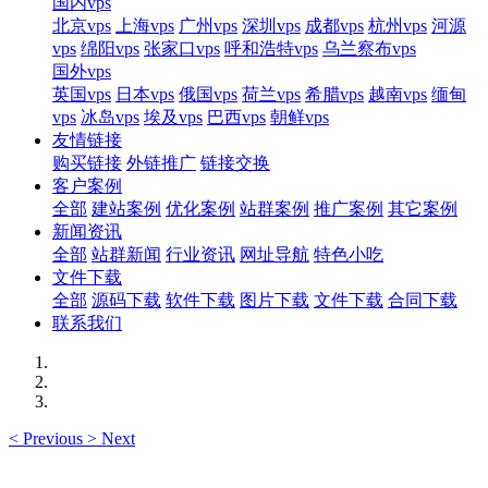
国内vps
北京vps
上海vps
广州vps
深圳vps
成都vps
杭州vps
河源
vps
绵阳vps
张家口vps
呼和浩特vps
乌兰察布vps
国外vps
英国vps
日本vps
俄国vps
荷兰vps
希腊vps
越南vps
缅甸
vps
冰岛vps
埃及vps
巴西vps
朝鲜vps
友情链接
购买链接
外链推广
链接交换
客户案例
全部
建站案例
优化案例
站群案例
推广案例
其它案例
新闻资讯
全部
站群新闻
行业资讯
网址导航
特色小吃
文件下载
全部
源码下载
软件下载
图片下载
文件下载
合同下载
联系我们
<
Previous
>
Next