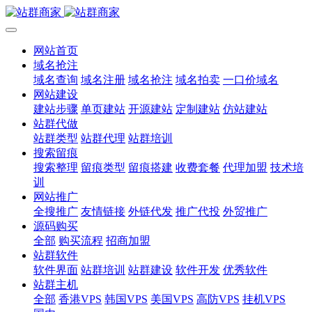
网站首页
域名抢注
域名查询
域名注册
域名抢注
域名拍卖
一口价域名
网站建设
建站步骤
单页建站
开源建站
定制建站
仿站建站
站群代做
站群类型
站群代理
站群培训
搜索留痕
搜索整理
留痕类型
留痕搭建
收费套餐
代理加盟
技术培
训
网站推广
全搜推广
友情链接
外链代发
推广代投
外贸推广
源码购买
全部
购买流程
招商加盟
站群软件
软件界面
站群培训
站群建设
软件开发
优秀软件
站群主机
全部
香港VPS
韩国VPS
美国VPS
高防VPS
挂机VPS