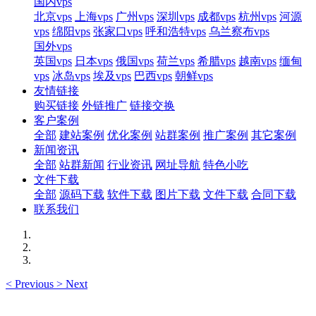
国内vps
北京vps
上海vps
广州vps
深圳vps
成都vps
杭州vps
河源
vps
绵阳vps
张家口vps
呼和浩特vps
乌兰察布vps
国外vps
英国vps
日本vps
俄国vps
荷兰vps
希腊vps
越南vps
缅甸
vps
冰岛vps
埃及vps
巴西vps
朝鲜vps
友情链接
购买链接
外链推广
链接交换
客户案例
全部
建站案例
优化案例
站群案例
推广案例
其它案例
新闻资讯
全部
站群新闻
行业资讯
网址导航
特色小吃
文件下载
全部
源码下载
软件下载
图片下载
文件下载
合同下载
联系我们
<
Previous
>
Next