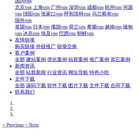
国内vps
北京vps
上海vps
广州vps
深圳vps
成都vps
杭州vps
河源
vps
绵阳vps
张家口vps
呼和浩特vps
乌兰察布vps
国外vps
英国vps
日本vps
俄国vps
荷兰vps
希腊vps
越南vps
缅甸
vps
冰岛vps
埃及vps
巴西vps
朝鲜vps
友情链接
购买链接
外链推广
链接交换
客户案例
全部
建站案例
优化案例
站群案例
推广案例
其它案例
新闻资讯
全部
站群新闻
行业资讯
网址导航
特色小吃
文件下载
全部
源码下载
软件下载
图片下载
文件下载
合同下载
联系我们
<
Previous
>
Next