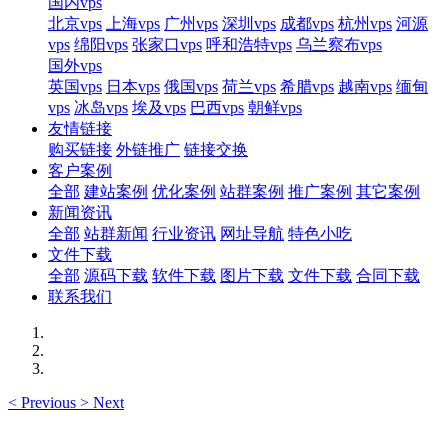
国内vps
北京vps
上海vps
广州vps
深圳vps
成都vps
杭州vps
河源
vps
绵阳vps
张家口vps
呼和浩特vps
乌兰察布vps
国外vps
英国vps
日本vps
俄国vps
荷兰vps
希腊vps
越南vps
缅甸
vps
冰岛vps
埃及vps
巴西vps
朝鲜vps
友情链接
购买链接
外链推广
链接交换
客户案例
全部
建站案例
优化案例
站群案例
推广案例
其它案例
新闻资讯
全部
站群新闻
行业资讯
网址导航
特色小吃
文件下载
全部
源码下载
软件下载
图片下载
文件下载
合同下载
联系我们
<
Previous
>
Next