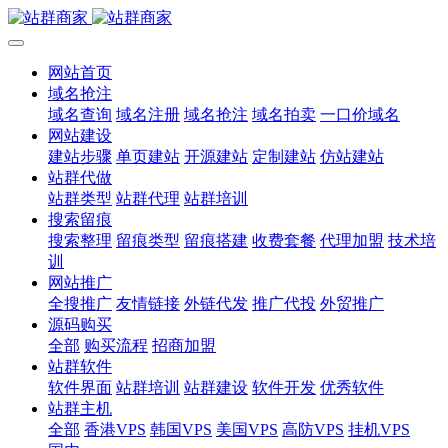
网站首页
域名抢注
域名查询
域名注册
域名抢注
域名拍卖
一口价域名
网站建设
建站步骤
单页建站
开源建站
定制建站
仿站建站
站群代做
站群类型
站群代理
站群培训
搜索留痕
搜索整理
留痕类型
留痕搭建
收费套餐
代理加盟
技术培
训
网站推广
全搜推广
友情链接
外链代发
推广代投
外贸推广
源码购买
全部
购买流程
招商加盟
站群软件
软件界面
站群培训
站群建设
软件开发
优秀软件
站群主机
全部
香港VPS
韩国VPS
美国VPS
高防VPS
挂机VPS