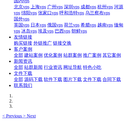
国内vps
北京vps
上海vps
广州vps
深圳vps
成都vps
杭州vps
河源
vps
绵阳vps
张家口vps
呼和浩特vps
乌兰察布vps
国外vps
英国vps
日本vps
俄国vps
荷兰vps
希腊vps
越南vps
缅甸
vps
冰岛vps
埃及vps
巴西vps
朝鲜vps
友情链接
购买链接
外链推广
链接交换
客户案例
全部
建站案例
优化案例
站群案例
推广案例
其它案例
新闻资讯
全部
站群新闻
行业资讯
网址导航
特色小吃
文件下载
全部
源码下载
软件下载
图片下载
文件下载
合同下载
联系我们
<
Previous
>
Next