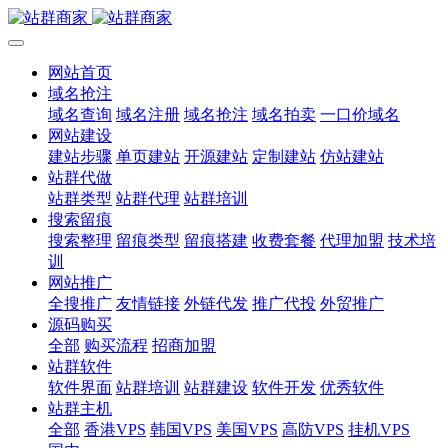
网站首页
域名抢注
域名查询
域名注册
域名抢注
域名拍卖
一口价域名
网站建设
建站步骤
单页建站
开源建站
定制建站
仿站建站
站群代做
站群类型
站群代理
站群培训
搜索留痕
搜索整理
留痕类型
留痕搭建
收费套餐
代理加盟
技术培
训
网站推广
全搜推广
友情链接
外链代发
推广代投
外贸推广
源码购买
全部
购买流程
招商加盟
站群软件
软件界面
站群培训
站群建设
软件开发
优秀软件
站群主机
全部
香港VPS
韩国VPS
美国VPS
高防VPS
挂机VPS