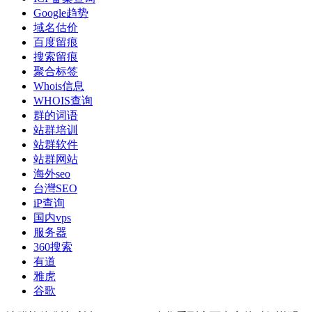
Google趋势
域名估价
百度留痕
搜索留痕
聚合标签
Whois信息
WHOIS查询
群的词语
站群培训
站群软件
站群网站
海外seo
台灣SEO
iP查询
国内vps
服务器
360搜索
有道
雅虎
谷歌