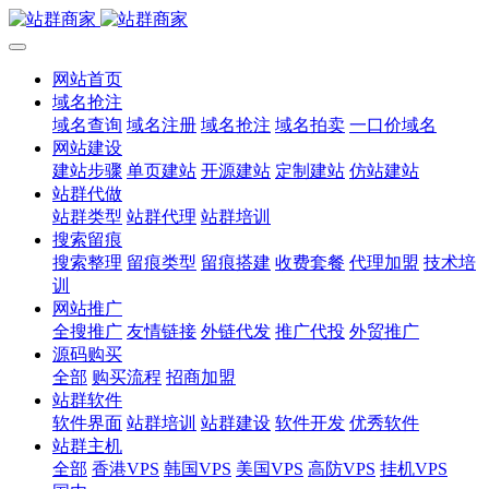
网站首页
域名抢注
域名查询
域名注册
域名抢注
域名拍卖
一口价域名
网站建设
建站步骤
单页建站
开源建站
定制建站
仿站建站
站群代做
站群类型
站群代理
站群培训
搜索留痕
搜索整理
留痕类型
留痕搭建
收费套餐
代理加盟
技术培
训
网站推广
全搜推广
友情链接
外链代发
推广代投
外贸推广
源码购买
全部
购买流程
招商加盟
站群软件
软件界面
站群培训
站群建设
软件开发
优秀软件
站群主机
全部
香港VPS
韩国VPS
美国VPS
高防VPS
挂机VPS