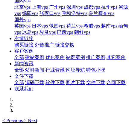
国内vps
北京vps
上海vps
广州vps
深圳vps
成都vps
杭州vps
河源
vps
绵阳vps
张家口vps
呼和浩特vps
乌兰察布vps
国外vps
英国vps
日本vps
俄国vps
荷兰vps
希腊vps
越南vps
缅甸
vps
冰岛vps
埃及vps
巴西vps
朝鲜vps
友情链接
购买链接
外链推广
链接交换
客户案例
全部
建站案例
优化案例
站群案例
推广案例
其它案例
新闻资讯
全部
站群新闻
行业资讯
网址导航
特色小吃
文件下载
全部
源码下载
软件下载
图片下载
文件下载
合同下载
联系我们
<
Previous
>
Next