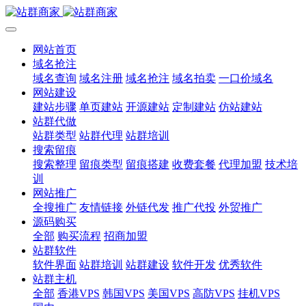
网站首页
域名抢注
域名查询
域名注册
域名抢注
域名拍卖
一口价域名
网站建设
建站步骤
单页建站
开源建站
定制建站
仿站建站
站群代做
站群类型
站群代理
站群培训
搜索留痕
搜索整理
留痕类型
留痕搭建
收费套餐
代理加盟
技术培
训
网站推广
全搜推广
友情链接
外链代发
推广代投
外贸推广
源码购买
全部
购买流程
招商加盟
站群软件
软件界面
站群培训
站群建设
软件开发
优秀软件
站群主机
全部
香港VPS
韩国VPS
美国VPS
高防VPS
挂机VPS