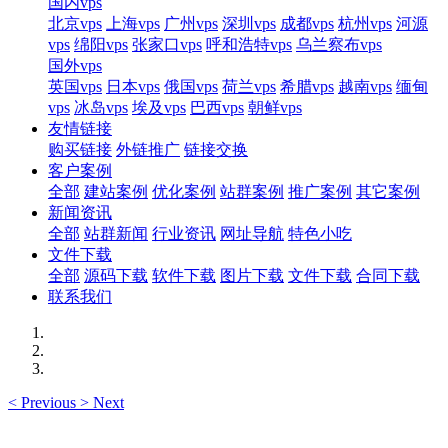
国内vps
北京vps
上海vps
广州vps
深圳vps
成都vps
杭州vps
河源
vps
绵阳vps
张家口vps
呼和浩特vps
乌兰察布vps
国外vps
英国vps
日本vps
俄国vps
荷兰vps
希腊vps
越南vps
缅甸
vps
冰岛vps
埃及vps
巴西vps
朝鲜vps
友情链接
购买链接
外链推广
链接交换
客户案例
全部
建站案例
优化案例
站群案例
推广案例
其它案例
新闻资讯
全部
站群新闻
行业资讯
网址导航
特色小吃
文件下载
全部
源码下载
软件下载
图片下载
文件下载
合同下载
联系我们
<
Previous
>
Next