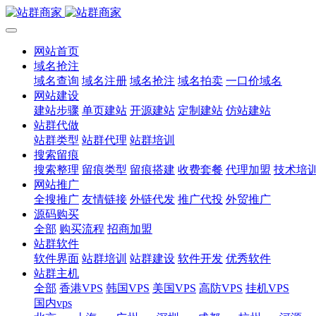
网站首页
域名抢注
域名查询
域名注册
域名抢注
域名拍卖
一口价域名
网站建设
建站步骤
单页建站
开源建站
定制建站
仿站建站
站群代做
站群类型
站群代理
站群培训
搜索留痕
搜索整理
留痕类型
留痕搭建
收费套餐
代理加盟
技术培
网站推广
全搜推广
友情链接
外链代发
推广代投
外贸推广
源码购买
全部
购买流程
招商加盟
站群软件
软件界面
站群培训
站群建设
软件开发
优秀软件
站群主机
全部
香港VPS
韩国VPS
美国VPS
高防VPS
挂机VPS
国内vps