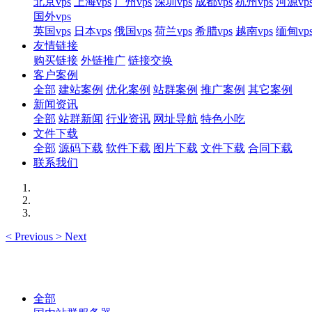
北京vps
上海vps
广州vps
深圳vps
成都vps
杭州vps
河源vp
国外vps
英国vps
日本vps
俄国vps
荷兰vps
希腊vps
越南vps
缅甸vp
友情链接
购买链接
外链推广
链接交换
客户案例
全部
建站案例
优化案例
站群案例
推广案例
其它案例
新闻资讯
全部
站群新闻
行业资讯
网址导航
特色小吃
文件下载
全部
源码下载
软件下载
图片下载
文件下载
合同下载
联系我们
<
Previous
>
Next
全部