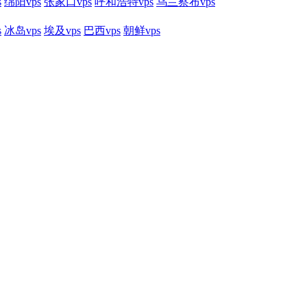
s
绵阳vps
张家口vps
呼和浩特vps
乌兰察布vps
s
冰岛vps
埃及vps
巴西vps
朝鲜vps