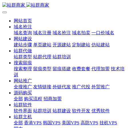
网站首页
域名抢注
域名查询
域名注册
域名抢注
域名拍卖
一口价域名
网站建设
建站步骤
单页建站
开源建站
定制建站
仿站建站
站群代做
站群类型
站群代理
站群培训
搜索留痕
搜索整理
留痕类型
留痕搭建
收费套餐
代理加盟
技术培
训
网站推广
全搜推广
友情链接
外链代发
推广代投
外贸推广
源码购买
全部
购买流程
招商加盟
站群软件
软件界面
站群培训
站群建设
软件开发
优秀软件
站群主机
全部
香港VPS
韩国VPS
美国VPS
高防VPS
挂机VPS