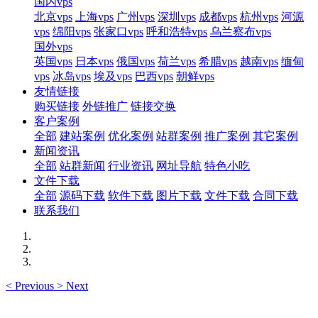
国内vps
北京vps
上海vps
广州vps
深圳vps
成都vps
杭州vps
河源
vps
绵阳vps
张家口vps
呼和浩特vps
乌兰察布vps
国外vps
英国vps
日本vps
俄国vps
荷兰vps
希腊vps
越南vps
缅甸
vps
冰岛vps
埃及vps
巴西vps
朝鲜vps
友情链接
购买链接
外链推广
链接交换
客户案例
全部
建站案例
优化案例
站群案例
推广案例
其它案例
新闻资讯
全部
站群新闻
行业资讯
网址导航
特色小吃
文件下载
全部
源码下载
软件下载
图片下载
文件下载
合同下载
联系我们
<
Previous
>
Next