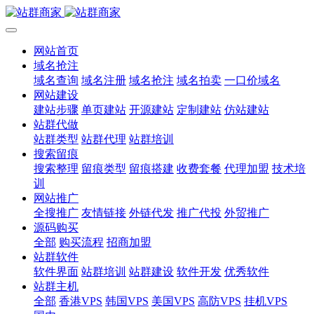
网站首页
域名抢注
域名查询
域名注册
域名抢注
域名拍卖
一口价域名
网站建设
建站步骤
单页建站
开源建站
定制建站
仿站建站
站群代做
站群类型
站群代理
站群培训
搜索留痕
搜索整理
留痕类型
留痕搭建
收费套餐
代理加盟
技术培
训
网站推广
全搜推广
友情链接
外链代发
推广代投
外贸推广
源码购买
全部
购买流程
招商加盟
站群软件
软件界面
站群培训
站群建设
软件开发
优秀软件
站群主机
全部
香港VPS
韩国VPS
美国VPS
高防VPS
挂机VPS