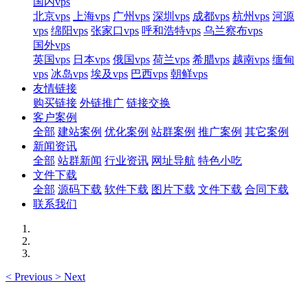
国内vps
北京vps
上海vps
广州vps
深圳vps
成都vps
杭州vps
河源
vps
绵阳vps
张家口vps
呼和浩特vps
乌兰察布vps
国外vps
英国vps
日本vps
俄国vps
荷兰vps
希腊vps
越南vps
缅甸
vps
冰岛vps
埃及vps
巴西vps
朝鲜vps
友情链接
购买链接
外链推广
链接交换
客户案例
全部
建站案例
优化案例
站群案例
推广案例
其它案例
新闻资讯
全部
站群新闻
行业资讯
网址导航
特色小吃
文件下载
全部
源码下载
软件下载
图片下载
文件下载
合同下载
联系我们
<
Previous
>
Next