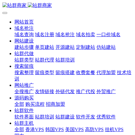
网站首页
域名抢注
域名查询
域名注册
域名抢注
域名拍卖
一口价域名
网站建设
建站步骤
单页建站
开源建站
定制建站
仿站建站
站群代做
站群类型
站群代理
站群培训
搜索留痕
搜索整理
留痕类型
留痕搭建
收费套餐
代理加盟
技术培
训
网站推广
全搜推广
友情链接
外链代发
推广代投
外贸推广
源码购买
全部
购买流程
招商加盟
站群软件
软件界面
站群培训
站群建设
软件开发
优秀软件
站群主机
全部
香港VPS
韩国VPS
美国VPS
高防VPS
挂机VPS