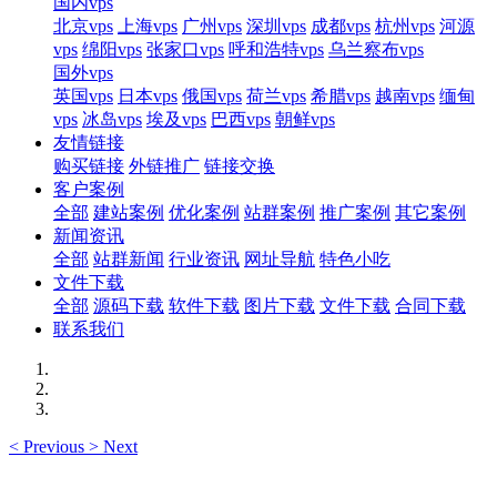
国内vps
北京vps
上海vps
广州vps
深圳vps
成都vps
杭州vps
河源
vps
绵阳vps
张家口vps
呼和浩特vps
乌兰察布vps
国外vps
英国vps
日本vps
俄国vps
荷兰vps
希腊vps
越南vps
缅甸
vps
冰岛vps
埃及vps
巴西vps
朝鲜vps
友情链接
购买链接
外链推广
链接交换
客户案例
全部
建站案例
优化案例
站群案例
推广案例
其它案例
新闻资讯
全部
站群新闻
行业资讯
网址导航
特色小吃
文件下载
全部
源码下载
软件下载
图片下载
文件下载
合同下载
联系我们
<
Previous
>
Next