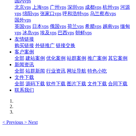
国内vps
北京vps
上海vps
广州vps
深圳vps
成都vps
杭州vps
河源
vps
绵阳vps
张家口vps
呼和浩特vps
乌兰察布vps
国外vps
英国vps
日本vps
俄国vps
荷兰vps
希腊vps
越南vps
缅甸
vps
冰岛vps
埃及vps
巴西vps
朝鲜vps
友情链接
购买链接
外链推广
链接交换
客户案例
全部
建站案例
优化案例
站群案例
推广案例
其它案例
新闻资讯
全部
站群新闻
行业资讯
网址导航
特色小吃
文件下载
全部
源码下载
软件下载
图片下载
文件下载
合同下载
联系我们
<
Previous
>
Next