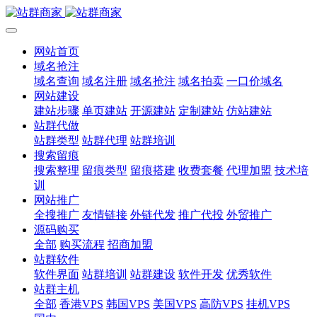
网站首页
域名抢注
域名查询
域名注册
域名抢注
域名拍卖
一口价域名
网站建设
建站步骤
单页建站
开源建站
定制建站
仿站建站
站群代做
站群类型
站群代理
站群培训
搜索留痕
搜索整理
留痕类型
留痕搭建
收费套餐
代理加盟
技术培
训
网站推广
全搜推广
友情链接
外链代发
推广代投
外贸推广
源码购买
全部
购买流程
招商加盟
站群软件
软件界面
站群培训
站群建设
软件开发
优秀软件
站群主机
全部
香港VPS
韩国VPS
美国VPS
高防VPS
挂机VPS