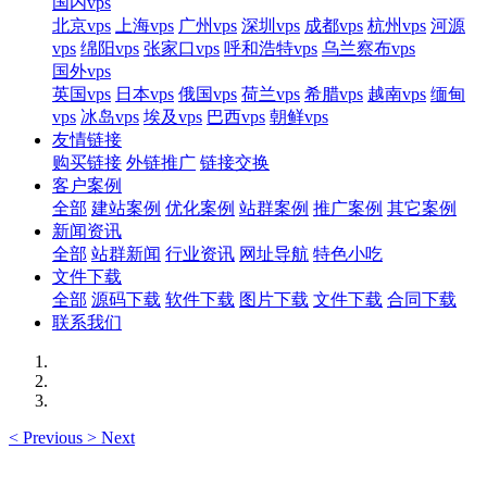
国内vps
北京vps
上海vps
广州vps
深圳vps
成都vps
杭州vps
河源
vps
绵阳vps
张家口vps
呼和浩特vps
乌兰察布vps
国外vps
英国vps
日本vps
俄国vps
荷兰vps
希腊vps
越南vps
缅甸
vps
冰岛vps
埃及vps
巴西vps
朝鲜vps
友情链接
购买链接
外链推广
链接交换
客户案例
全部
建站案例
优化案例
站群案例
推广案例
其它案例
新闻资讯
全部
站群新闻
行业资讯
网址导航
特色小吃
文件下载
全部
源码下载
软件下载
图片下载
文件下载
合同下载
联系我们
<
Previous
>
Next