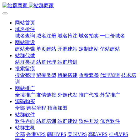
网站首页
域名抢注
域名查询
域名注册
域名抢注
域名拍卖
一口价域名
网站建设
建站步骤
单页建站
开源建站
定制建站
仿站建站
站群代做
站群类型
站群代理
站群培训
搜索留痕
搜索整理
留痕类型
留痕搭建
收费套餐
代理加盟
技术培
训
网站推广
全搜推广
友情链接
外链代发
推广代投
外贸推广
源码购买
全部
购买流程
招商加盟
站群软件
软件界面
站群培训
站群建设
软件开发
优秀软件
站群主机
全部
香港VPS
韩国VPS
美国VPS
高防VPS
挂机VPS