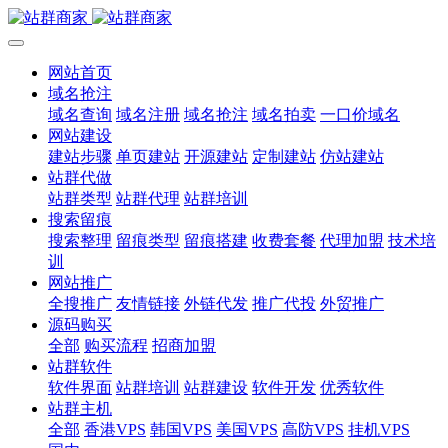
网站首页
域名抢注
域名查询
域名注册
域名抢注
域名拍卖
一口价域名
网站建设
建站步骤
单页建站
开源建站
定制建站
仿站建站
站群代做
站群类型
站群代理
站群培训
搜索留痕
搜索整理
留痕类型
留痕搭建
收费套餐
代理加盟
技术培
训
网站推广
全搜推广
友情链接
外链代发
推广代投
外贸推广
源码购买
全部
购买流程
招商加盟
站群软件
软件界面
站群培训
站群建设
软件开发
优秀软件
站群主机
全部
香港VPS
韩国VPS
美国VPS
高防VPS
挂机VPS