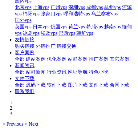
国内vps
北京vps
上海vps
广州vps
深圳vps
成都vps
杭州vps
河源
vps
绵阳vps
张家口vps
呼和浩特vps
乌兰察布vps
国外vps
英国vps
日本vps
俄国vps
荷兰vps
希腊vps
越南vps
缅甸
vps
冰岛vps
埃及vps
巴西vps
朝鲜vps
友情链接
购买链接
外链推广
链接交换
客户案例
全部
建站案例
优化案例
站群案例
推广案例
其它案例
新闻资讯
全部
站群新闻
行业资讯
网址导航
特色小吃
文件下载
全部
源码下载
软件下载
图片下载
文件下载
合同下载
联系我们
<
Previous
>
Next